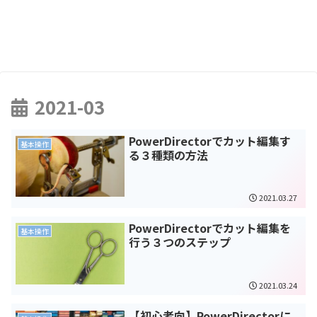
2021-03
PowerDirectorでカット編集す
基本操作
る３種類の方法
2021.03.27
PowerDirectorでカット編集を
基本操作
行う３つのステップ
2021.03.24
【初心者向】PowerDirectorに