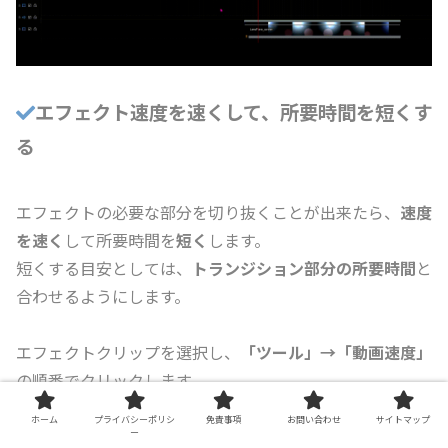
エフェクト速度を速くして、所要時間を短くす
る
エフェクトの必要な部分を切り抜くことが出来たら、
速度
を速く
して所要時間を
短く
します。
短くする目安としては、
トランジション部分の所要時間
と
合わせるようにします。
エフェクトクリップを選択し、
「ツール」→「動画速度」
の順番でクリックします。
ビデオスピードデザイナー
が開きますので、
ホーム
プライバシーポリシ
免責事項
お問い合わせ
サイトマップ
「新規の動画長さ」
の項目に
「00;00;00;10」（１０フレ
ー