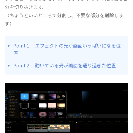
分を切り抜きます。
（ちょうどいいところで
分割
し、不要な部分を
削除
しま
す）
Point１ エフェクトの光が画面いっぱいになる位
置
Point２ 動いている光が画面を通り過ぎた位置