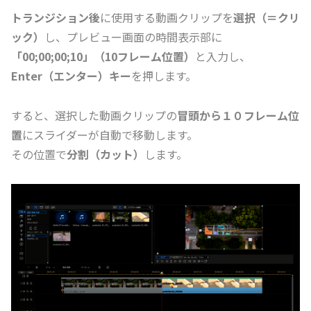
トランジション後
に使用する動画クリップを
選択（＝クリ
ック）
し、プレビュー画面の時間表示部に
「00;00;00;10」（10フレーム位置）
と入力し、
Enter（エンター）キー
を押します。
すると、選択した動画クリップの
冒頭から１０フレーム位
置
にスライダーが自動で移動します。
その位置で
分割（カット）
します。