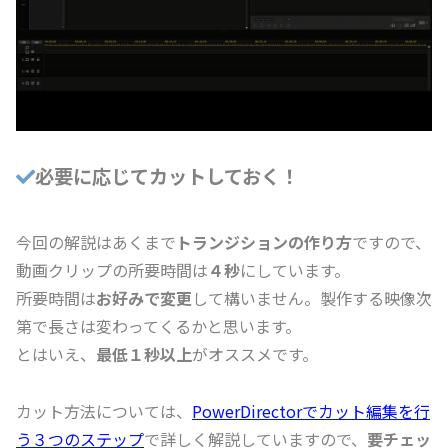
必要に応じてカットしておく！
今回の解説はあくまで
トランジションの作り方
ですので、
動画クリップの所要時間は
４秒
にしています。
所要時間は
お好みで変更
して構いません。製作する映像次
第で長さは変わってくるかと思います。
とはいえ、
最低１秒以上
がオススメです。
カット方法については、
PowerDirectorでカット編集を行
う３つのステップ
で詳しく解説していますので、
要チェッ