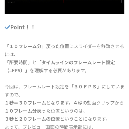
Point！！
「１０フレーム分」戻った位置
にスライダーを移動させる
には、
「所要時間」
と
「タイムラインのフレームレート設定
（=FPS）」
を理解する必要があります。
今回は、フレームレート設定を
「３０ＦＰＳ」
にしていま
すので、
１秒＝３０フレーム
となります。
４秒
の動画クリップから
１０フレーム分
戻った位置というのは、
３秒と２０フレームの位置
ということになります。
よって、プレビュー画面の時間表示部には、